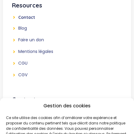
Resources
Contact
Blog
Faire un don
Mentions légales
CGU
CGV
Contact
Gestion des cookies
BeWe Event
Ce site utilise des cookies afin d’améliorer votre expérience et
Association sans but lucratif
proposer du contenu pertinent tels que décrit dans notre politique
de confidentialité des données. Vous pouvez personnaliser
51, Chemin Bertinchamps
l'utilisation des cookies à l'aide du bouton ci-dessous. En fermant