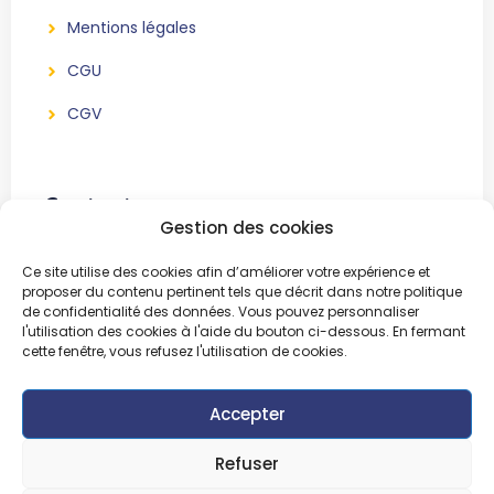
Mentions légales
CGU
CGV
Contact
Gestion des cookies
BeWe Event
Ce site utilise des cookies afin d’améliorer votre expérience et
Association sans but lucratif
proposer du contenu pertinent tels que décrit dans notre politique
de confidentialité des données. Vous pouvez personnaliser
51, Chemin Bertinchamps
l'utilisation des cookies à l'aide du bouton ci-dessous. En fermant
1421 Ophain
cette fenêtre, vous refusez l'utilisation de cookies.
Accepter
Refuser