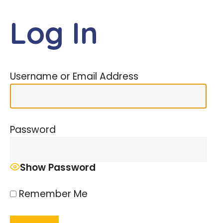
Skip
to
Log In
MENU
content
Username or Email Address
Password
Show Password
Remember Me