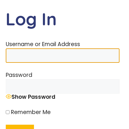
Skip
to
Log In
MENU
content
Username or Email Address
Password
Show Password
Remember Me