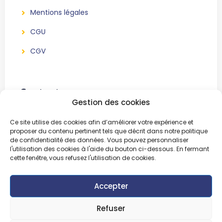
Mentions légales
CGU
CGV
Contact
Gestion des cookies
BeWe Event
Ce site utilise des cookies afin d’améliorer votre expérience et
Association sans but lucratif
proposer du contenu pertinent tels que décrit dans notre politique
de confidentialité des données. Vous pouvez personnaliser
51, Chemin Bertinchamps
l'utilisation des cookies à l'aide du bouton ci-dessous. En fermant
1421 Ophain
cette fenêtre, vous refusez l'utilisation de cookies.
Accepter
Refuser