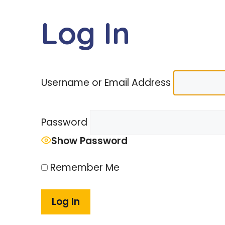
Skip
to
Log In
BEWE
SERV
content
Username or Email Address
Password
Show Password
Remember Me