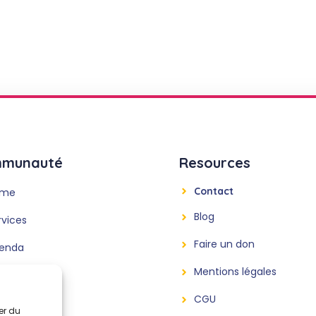
munauté
Resources
Contact
ome
Blog
rvices
Faire un don
enda
Mentions légales
mbres
CGU
propos
er du