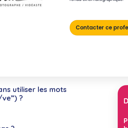
Contacter ce profe
ns utiliser les mots
/ve”) ?
D
P