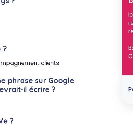
ags ?
b
I
r
r
 ?
B
C
compagnement clients
ne phrase sur Google
vrait-il écrire ?
P
We ?