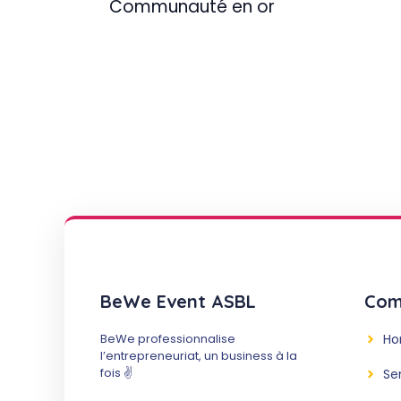
Communauté en or
BeWe Event ASBL
Com
BeWe professionnalise
H
l’entrepreneuriat, un business à la
fois ✌️
Se