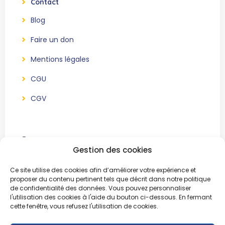
Contact
Blog
Faire un don
Mentions légales
CGU
CGV
Contact
Gestion des cookies
BeWe Event
Ce site utilise des cookies afin d’améliorer votre expérience et
Association sans but lucratif
proposer du contenu pertinent tels que décrit dans notre politique
de confidentialité des données. Vous pouvez personnaliser
51, Chemin Bertinchamps
l'utilisation des cookies à l'aide du bouton ci-dessous. En fermant
1421 Ophain
cette fenêtre, vous refusez l'utilisation de cookies.