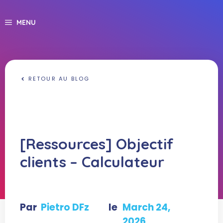
Skip
to
MENU
content
RETOUR AU BLOG
[Ressources] Objectif
clients – Calculateur
Par
Pietro DFz
le
March 24,
2026