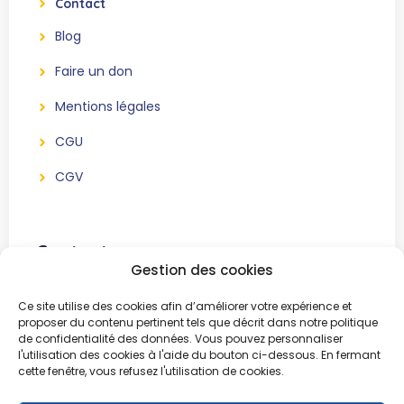
Contact
Blog
Faire un don
Mentions légales
CGU
CGV
Contact
Gestion des cookies
BeWe Event
Ce site utilise des cookies afin d’améliorer votre expérience et
Association sans but lucratif
proposer du contenu pertinent tels que décrit dans notre politique
de confidentialité des données. Vous pouvez personnaliser
51, Chemin Bertinchamps
l'utilisation des cookies à l'aide du bouton ci-dessous. En fermant
1421 Ophain
cette fenêtre, vous refusez l'utilisation de cookies.