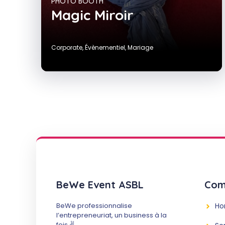
PHOTO BOOTH
Magic Miroir
Corporate
,
Évènementiel
,
Mariage
BeWe Event ASBL
Com
BeWe professionnalise
H
l’entrepreneuriat, un business à la
fois ✌️