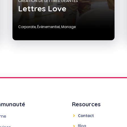
CRÉATION DE LETTRES GÉANTES
Lettres Love
Corporate
,
Évènementiel
,
Mariage
munauté
Resources
Contact
ome
Blog