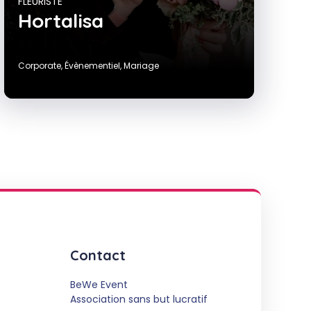
FLEURISTE
Hortalisa
Corporate
,
Évènementiel
,
Mariage
Contact
BeWe Event
Association sans but lucratif